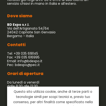
servizio chiavi in mano in Italia e all’estero.
Dove siamo
BD Expo s.r.l.
Via dell’Artigianato 54/64
24042 Capriate San Gervasio
Bergamo - Italia
Contatti
Tel: +39 035 618145
Fax: +39 035 616995
Email:
info@bdexpo.it
Pec:
bdexpo@pec.it
Orari di apertura
Da lunedì a venerdì
dalle 8:30 alle 12:30
dalle 13:30 alle 17:30
Questo sito utilizza cookie, anche di terze parti o
tecnologie simili per scopi tecnici e, previo tuo
Azienda associata a:
consenso, per altri finalità come specificato nella