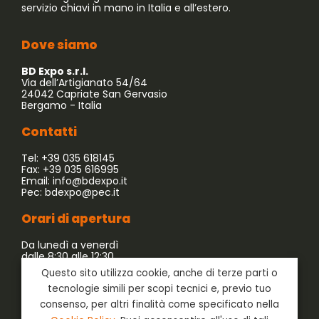
servizio chiavi in mano in Italia e all’estero.
Dove siamo
BD Expo s.r.l.
Via dell’Artigianato 54/64
24042 Capriate San Gervasio
Bergamo - Italia
Contatti
Tel: +39 035 618145
Fax: +39 035 616995
Email:
info@bdexpo.it
Pec:
bdexpo@pec.it
Orari di apertura
Da lunedì a venerdì
dalle 8:30 alle 12:30
dalle 13:30 alle 17:30
Questo sito utilizza cookie, anche di terze parti o
tecnologie simili per scopi tecnici e, previo tuo
Azienda associata a:
consenso, per altri finalità come specificato nella