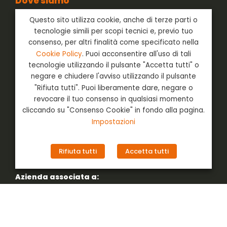
Dove siamo
BD Expo s.r.l.
Questo sito utilizza cookie, anche di terze parti o
Via dell’Artigianato 54/64
tecnologie simili per scopi tecnici e, previo tuo
24042 Capriate San Gervasio
consenso, per altri finalità come specificato nella
Bergamo - Italia
Cookie Policy
. Puoi acconsentire all'uso di tali
Contatti
tecnologie utilizzando il pulsante "Accetta tutti" o
negare e chiudere l'avviso utilizzando il pulsante
Tel: +39 035 618145
"Rifiuta tutti". Puoi liberamente dare, negare o
Fax: +39 035 616995
Email:
info@bdexpo.it
revocare il tuo consenso in qualsiasi momento
Pec:
bdexpo@pec.it
cliccando su "Consenso Cookie" in fondo alla pagina.
Impostazioni
Orari di apertura
Da lunedì a venerdì
dalle 8:30 alle 12:30
Rifiuta tutti
Accetta tutti
dalle 13:30 alle 17:30
Azienda associata a: