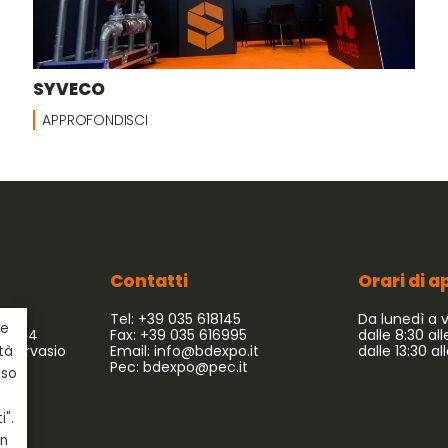
SYVECO
APPROFONDISCI
Contatti
Orari di 
Tel: +39 035 618145
Da lunedì a 
ie
 54/64
Fax: +39 035 616995
dalle 8:30 all
 Gervasio
Email:
info@bdexpo.it
dalle 13:30 al
ità
Pec:
bdexpo@pec.it
uso
i".
in