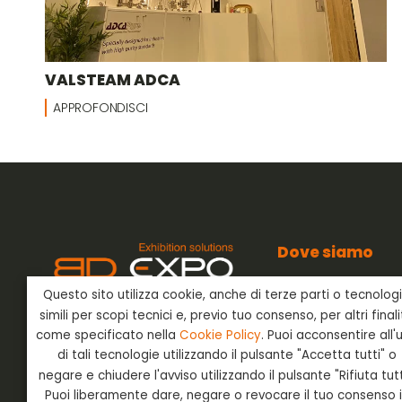
VALSTEAM ADCA
APPROFONDISCI
Dove siamo
BD Expo s.r.l.
Questo sito utilizza cookie, anche di terze parti o tecnolog
Via dell’Artigianato
BD Expo s.r.l.
è presente nel
24042 Capriate San
simili per scopi tecnici e, previo tuo consenso, per altri final
settore degli allestimenti
Bergamo - Italia
fieristici già negli anni ’80 e offre
come specificato nella
Cookie Policy
. Puoi acconsentire all'
ai suoi clienti un servizio chiavi in
di tali tecnologie utilizzando il pulsante "Accetta tutti" o
mano in Italia e all’estero.
negare e chiudere l'avviso utilizzando il pulsante "Rifiuta tutt
Puoi liberamente dare, negare o revocare il tuo consenso 