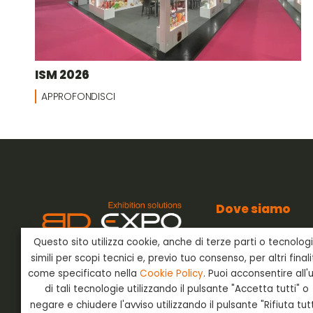
ISM 2026
APPROFONDISCI
Dove siamo
BD Expo s.r.l.
Questo sito utilizza cookie, anche di terze parti o tecnolog
Via dell’Artigianato
BD Expo s.r.l.
è presente nel
24042 Capriate San
simili per scopi tecnici e, previo tuo consenso, per altri final
settore degli allestimenti
Bergamo - Italia
fieristici già negli anni ’80 e offre
come specificato nella
Cookie Policy
. Puoi acconsentire all'
ai suoi clienti un servizio chiavi in
di tali tecnologie utilizzando il pulsante "Accetta tutti" o
mano in Italia e all’estero.
negare e chiudere l'avviso utilizzando il pulsante "Rifiuta tutt