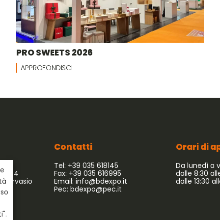
PRO SWEETS 2026
APPROFONDISCI
Contatti
Orari di 
Tel: +39 035 618145
Da lunedì a 
ie
 54/64
Fax: +39 035 616995
dalle 8:30 all
 Gervasio
Email:
info@bdexpo.it
dalle 13:30 al
ità
Pec:
bdexpo@pec.it
uso
i".