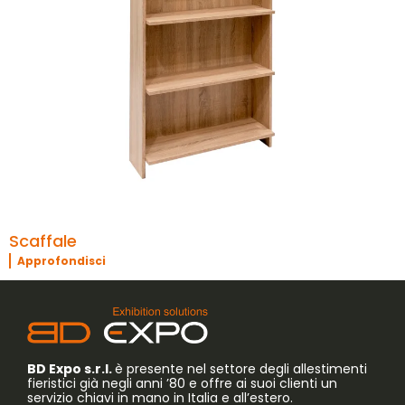
Scaffale
Approfondisci
BD Expo s.r.l.
è presente nel settore degli allestimenti
fieristici già negli anni ’80 e offre ai suoi clienti un
servizio chiavi in mano in Italia e all’estero.