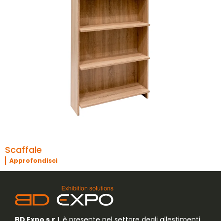
Scaffale
Approfondisci
BD Expo s.r.l.
è presente nel settore degli allestimenti