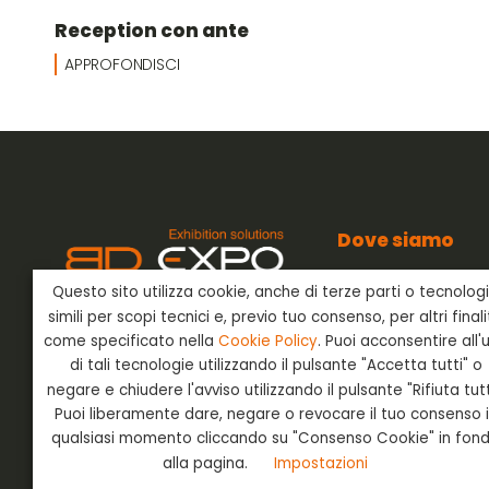
Reception con ante
APPROFONDISCI
Dove siamo
BD Expo s.r.l.
Questo sito utilizza cookie, anche di terze parti o tecnolog
Via dell’Artigianato
BD Expo s.r.l.
è presente nel
24042 Capriate San
simili per scopi tecnici e, previo tuo consenso, per altri final
settore degli allestimenti
Bergamo - Italia
fieristici già negli anni ’80 e offre
come specificato nella
Cookie Policy
. Puoi acconsentire all'
ai suoi clienti un servizio chiavi in
di tali tecnologie utilizzando il pulsante "Accetta tutti" o
mano in Italia e all’estero.
negare e chiudere l'avviso utilizzando il pulsante "Rifiuta tutt
Puoi liberamente dare, negare o revocare il tuo consenso 
qualsiasi momento cliccando su "Consenso Cookie" in fon
Social
Login
alla pagina.
Impostazioni