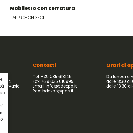
Mobiletto con serratura
APPROFONDISCI
Contatti
Orari di 
Tel: +39 035 618145
Da lunedì a 
ie
 54/64
Fax: +39 035 616995
dalle 8:30 all
 Gervasio
Email:
info@bdexpo.it
dalle 13:30 al
ità
Pec:
bdexpo@pec.it
uso
i".
in
do