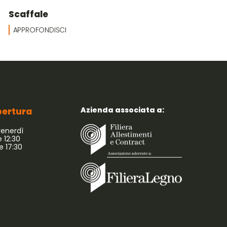
Scaffale
APPROFONDISCI
Azienda associata a:
apertura
venerdì
e 12:30
le 17:30