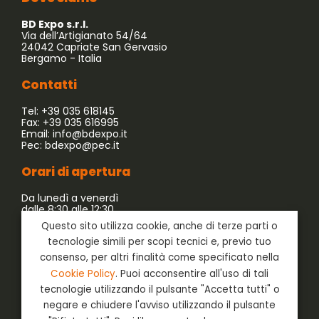
BD Expo s.r.l.
Via dell’Artigianato 54/64
24042 Capriate San Gervasio
Bergamo - Italia
Contatti
Tel: +39 035 618145
Fax: +39 035 616995
Email:
info@bdexpo.it
Pec:
bdexpo@pec.it
Orari di apertura
Da lunedì a venerdì
dalle 8:30 alle 12:30
dalle 13:30 alle 17:30
Questo sito utilizza cookie, anche di terze parti o
tecnologie simili per scopi tecnici e, previo tuo
Azienda associata a:
consenso, per altri finalità come specificato nella
Cookie Policy
. Puoi acconsentire all'uso di tali
tecnologie utilizzando il pulsante "Accetta tutti" o
negare e chiudere l'avviso utilizzando il pulsante