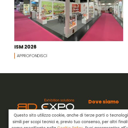
ISM 2026
APPROFONDISCI
Dove siamo
BD Expo s.r.l.
Questo sito utilizza cookie, anche di terze parti o tecnolog
Via dell’Artigianato
BD Expo s.r.l.
è presente nel
24042 Capriate San
simili per scopi tecnici e, previo tuo consenso, per altri final
settore degli allestimenti
Bergamo - Italia
fieristici già negli anni ’80 e offre