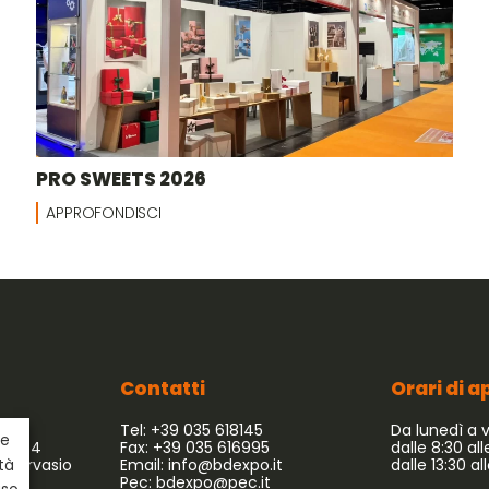
PRO SWEETS 2026
APPROFONDISCI
Contatti
Orari di 
Tel: +39 035 618145
Da lunedì a 
ie
 54/64
Fax: +39 035 616995
dalle 8:30 all
 Gervasio
Email:
info@bdexpo.it
dalle 13:30 al
ità
Pec:
bdexpo@pec.it