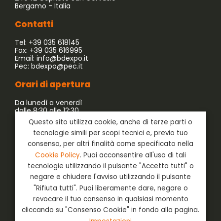
Bergamo - Italia
Contatti
Tel: +39 035 618145
Fax: +39 035 616995
Email:
info@bdexpo.it
Pec:
bdexpo@pec.it
Orari di apertura
Da lunedì a venerdì
dalle 8:30 alle 12:30
dalle 13:30 alle 17:30
Questo sito utilizza cookie, anche di terze parti o
tecnologie simili per scopi tecnici e, previo tuo
Azienda associata a:
consenso, per altri finalità come specificato nella
Cookie Policy
. Puoi acconsentire all'uso di tali
tecnologie utilizzando il pulsante "Accetta tutti" o
negare e chiudere l'avviso utilizzando il pulsante
"Rifiuta tutti". Puoi liberamente dare, negare o
revocare il tuo consenso in qualsiasi momento
cliccando su "Consenso Cookie" in fondo alla pagina.