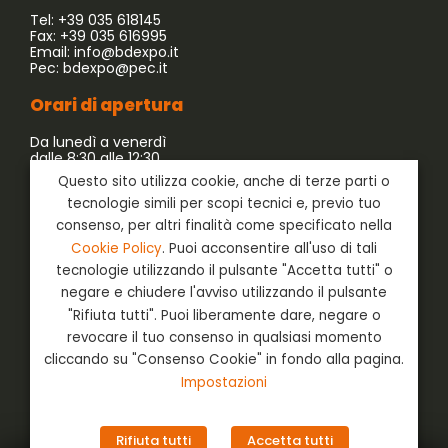
Tel: +39 035 618145
Fax: +39 035 616995
Email:
info@bdexpo.it
Pec:
bdexpo@pec.it
Orari di apertura
Da lunedì a venerdì
dalle 8:30 alle 12:30
dalle 13:30 alle 17:30
Questo sito utilizza cookie, anche di terze parti o
tecnologie simili per scopi tecnici e, previo tuo
Azienda associata a:
consenso, per altri finalità come specificato nella
Cookie Policy
. Puoi acconsentire all'uso di tali
tecnologie utilizzando il pulsante "Accetta tutti" o
negare e chiudere l'avviso utilizzando il pulsante
"Rifiuta tutti". Puoi liberamente dare, negare o
revocare il tuo consenso in qualsiasi momento
cliccando su "Consenso Cookie" in fondo alla pagina.
Impostazioni
Social
Login
Rifiuta tutti
Accetta tutti