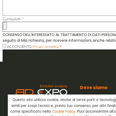
Curriculum
CONSENSO DELL'INTERESSATO AL TRATTAMENTO DI DATI PERSONALI Ai 
seguito di Mia richiesta, per ricevere informazioni, anche relati
ACCONSENTO
Privacy completa
*
Dove siamo
BD Expo s.r.l.
Questo sito utilizza cookie, anche di terze parti o tecnolog
Via dell’Artigianato
BD Expo s.r.l.
è presente nel
24042 Capriate San
simili per scopi tecnici e, previo tuo consenso, per altri final
settore degli allestimenti
Bergamo - Italia
fieristici già negli anni ’80 e offre
come specificato nella
Cookie Policy
. Puoi acconsentire all'
ai suoi clienti un servizio chiavi in