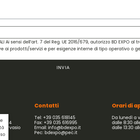
sensi dell’art. 7 del Reg. UE 2016/679, autorizzo BD EXPO al tr
ve ai prodotti/servizi e per esigenze interne di tipo operativo o g
INVIA
Contatti
Orari di 
Tel: +39 035 618145
Da lunedì a 
ie
 54/64
Fax: +39 035 616995
dalle 8:30 all
 Gervasio
Email:
info@bdexpo.it
dalle 13:30 al
ità
Pec:
bdexpo@pec.it
uso