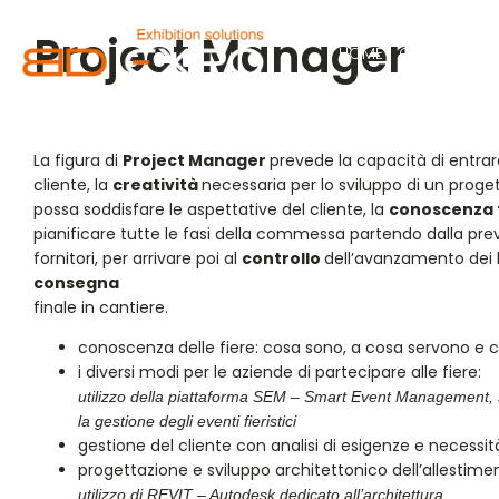
Project Manager
HOME
CHI SIAMO
La figura di
Project Manager
prevede la capacità di entrar
cliente, la
creatività
necessaria per lo sviluppo di un proge
possa soddisfare le aspettative del cliente, la
conoscenza 
pianificare tutte le fasi della commessa partendo dalla prev
fornitori, per arrivare poi al
controllo
dell’avanzamento dei la
consegna
finale in cantiere.
conoscenza delle fiere: cosa sono, a cosa servono e
i diversi modi per le aziende di partecipare alle fiere:
utilizzo della piattaforma SEM – Smart Event Management,
la gestione degli eventi fieristici
gestione del cliente con analisi di esigenze e necessit
progettazione e sviluppo architettonico dell’allestime
utilizzo di REVIT – Autodesk dedicato all’architettura