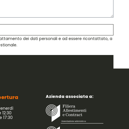
attamento dei dati personali e ad essere ricontattato, a
estionale.
Azienda associata a:
apertura
venerdì
e 12:30
le 17:30