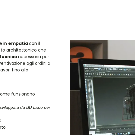
STAND
COLLETTIVE
SEGRETERIE
CASE HISTORY
PRODOTTI
CA
e in
empatia
con il
tto architettonico che
tecnica
necessaria per
entivazione agli ordini a
vori fino alla
 come funzionano
 sviluppata da BD Expo per
à
nto: