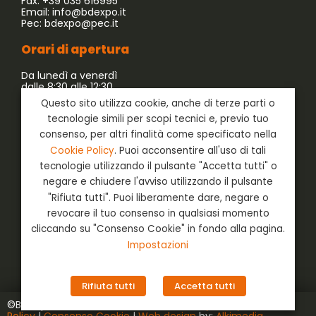
Fax: +39 035 616995
Email:
info@bdexpo.it
Pec:
bdexpo@pec.it
Orari di apertura
Da lunedì a venerdì
dalle 8:30 alle 12:30
dalle 13:30 alle 17:30
Questo sito utilizza cookie, anche di terze parti o
tecnologie simili per scopi tecnici e, previo tuo
Azienda associata a:
consenso, per altri finalità come specificato nella
Cookie Policy
. Puoi acconsentire all'uso di tali
tecnologie utilizzando il pulsante "Accetta tutti" o
negare e chiudere l'avviso utilizzando il pulsante
"Rifiuta tutti". Puoi liberamente dare, negare o
revocare il tuo consenso in qualsiasi momento
cliccando su "Consenso Cookie" in fondo alla pagina.
Impostazioni
Social
Login
Rifiuta tutti
Accetta tutti
©BD Expo s.r.l. | P.Iva ‭02129890162‬ |
Privacy Policy e Cookie
Policy
|
Consenso Cookie
|
Web design
by:
Alkimedia